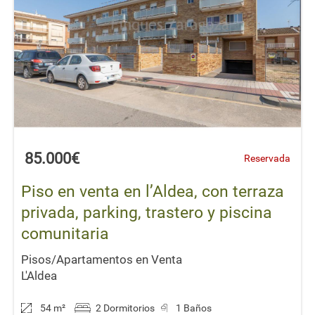
85.000€
Reservada
Piso en venta en l’Aldea, con terraza
privada, parking, trastero y piscina
comunitaria
Pisos/Apartamentos en Venta
L'Aldea
54 m
²
2 Dormitorios
1 Baños