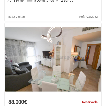
119 m
²
5 Dormitorios
2 Baños
8332 Visitas
Ref: FZD2252
88.000€
Reservada