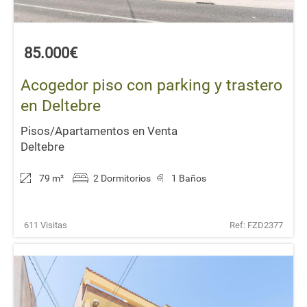
85.000€
Acogedor piso con parking y trastero
en Deltebre
Pisos/Apartamentos en Venta
Deltebre
79 m
²
2 Dormitorios
1 Baños
611 Visitas
Ref: FZD2377