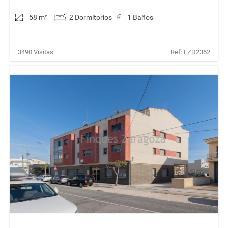
58 m
²
2 Dormitorios
1 Baños
3490 Visitas
Ref: FZD2362