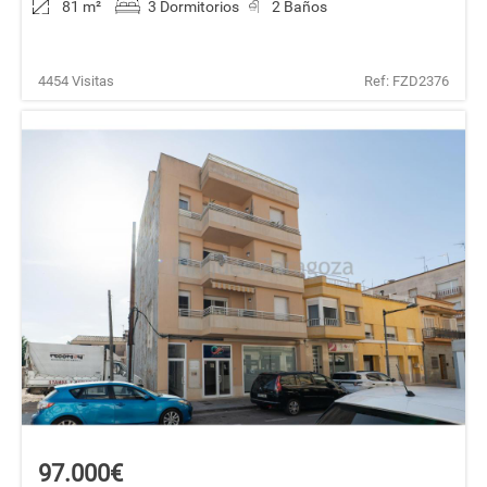
81 m
²
3 Dormitorios
2 Baños
4454 Visitas
Ref: FZD2376
97.000€