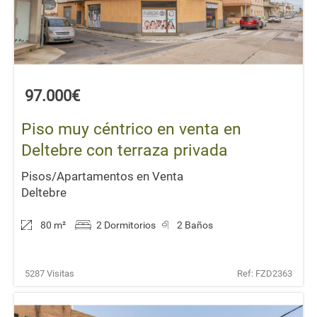
97.000€
Piso muy céntrico en venta en
Deltebre con terraza privada
Pisos/Apartamentos en Venta
Deltebre
80 m
²
2 Dormitorios
2 Baños
5287 Visitas
Ref: FZD2363