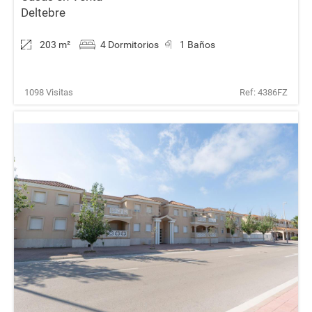
Deltebre
203 m
²
4 Dormitorios
1 Baños
1098 Visitas
Ref: 4386FZ