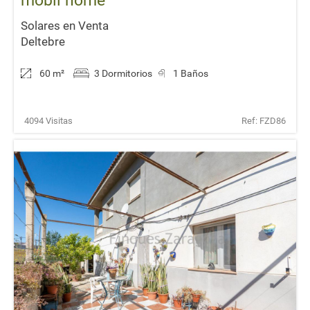
mobil home
Solares en Venta
Deltebre
60 m
²
3 Dormitorios
1 Baños
4094 Visitas
Ref: FZD86