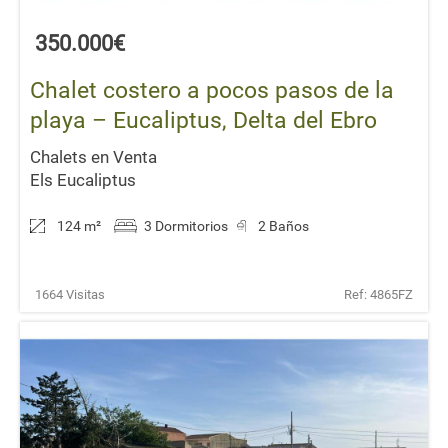
350.000€
Chalet costero a pocos pasos de la
playa – Eucaliptus, Delta del Ebro
Chalets en Venta
Els Eucaliptus
124 m
²
3 Dormitorios
2 Baños
1664 Visitas
Ref: 4865FZ