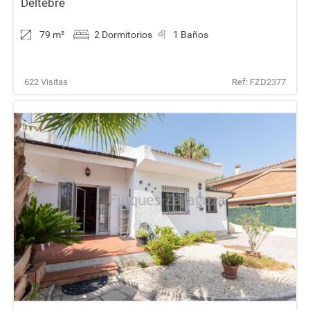
Deltebre
79 m
²
2 Dormitorios
1 Baños
622 Visitas
Ref: FZD2377