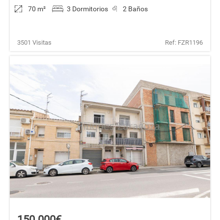
70 m
²
3 Dormitorios
2 Baños
3501 Visitas
Ref: FZR1196
150.000€