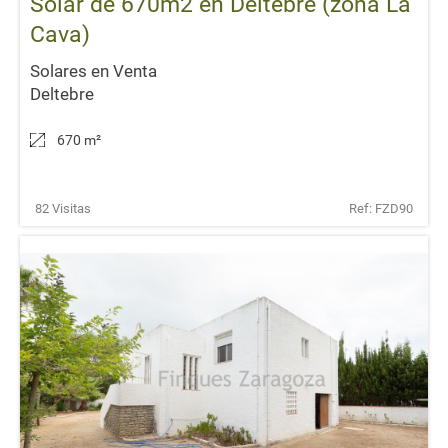
Solar de 670m2 en Deltebre (zona La
Cava)
Solares en Venta
Deltebre
670 m
²
82 Visitas
Ref: FZD90