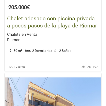
205.000€
Chalet adosado con piscina privada
a pocos pasos de la playa de Riomar
Chalets en Venta
Riumar
80 m
²
2 Dormitorios
2 Baños
1291 Visitas
Ref: FZR1197