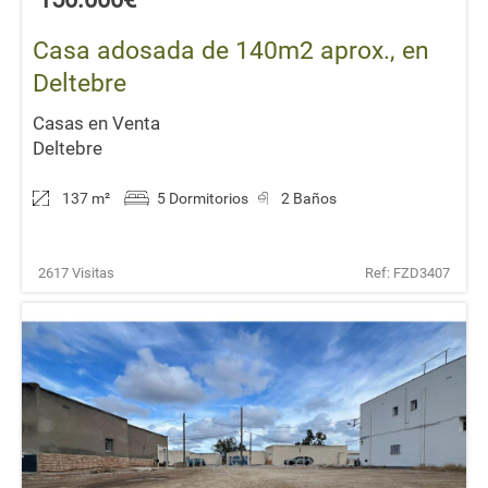
Casa adosada de 140m2 aprox., en
Deltebre
Casas en Venta
Deltebre
137 m
²
5 Dormitorios
2 Baños
2617 Visitas
Ref: FZD3407