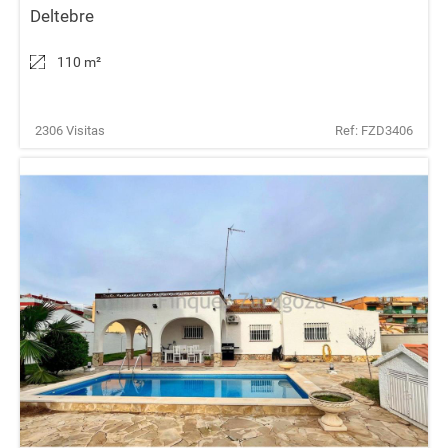
Deltebre
110 m
²
2306 Visitas
Ref: FZD3406