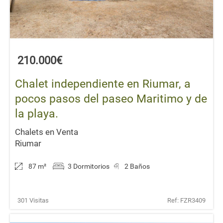
210.000€
Chalet independiente en Riumar, a
pocos pasos del paseo Maritimo y de
la playa.
Chalets en Venta
Riumar
87 m
²
3 Dormitorios
2 Baños
301 Visitas
Ref: FZR3409