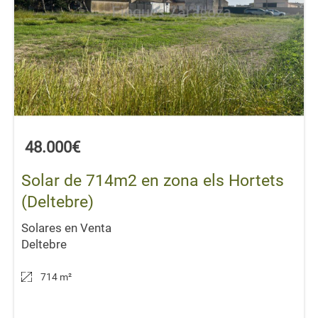
48.000€
Solar de 714m2 en zona els Hortets
(Deltebre)
Solares en Venta
Deltebre
714 m
²