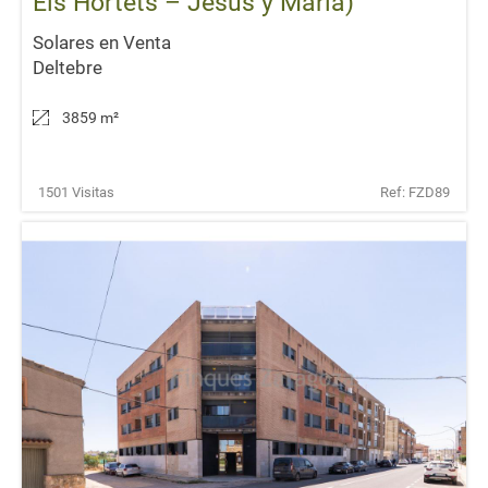
Els Hortets – Jesus y Maria)
Solares en Venta
Deltebre
3859 m
²
1501 Visitas
Ref: FZD89